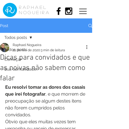
raphael
nogueira
Post
Todos posts
Raphael Nogueira
Todos posts
21 de fev. de 2020
3 min de leitura
Dicas para convidados e que
Começar
as noivas não sabem como
Sua comunidade
falar
Eu resolvi tomar as dores dos casais 
que irei fotografar
, e que morrem de 
preocupação se algum destes itens 
não forem cumpridos pelos 
convidados.
Óbvio que eles muitas vezes tem 
vergonha ou receio de expressar 