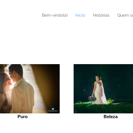
a
Bem-vindo(a)
Início
Histórias
Quem s
Puro
Beleza