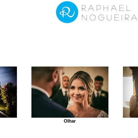
raphael
nogueir
Olhar