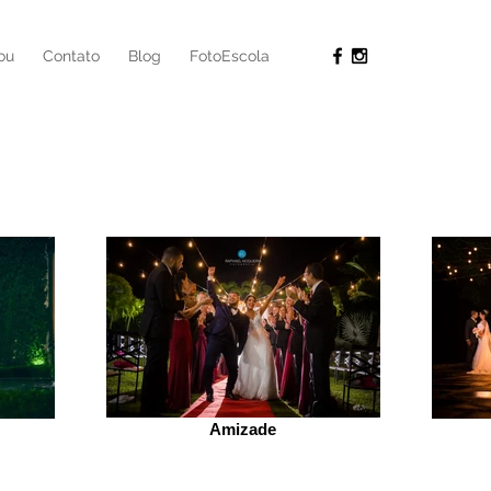
ou
Contato
Blog
FotoEscola
Amizade